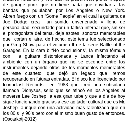
de garage punk que no tiene nada que envidiar a las
bandas que pululaban por Los Angeles o New York.
Abren fuego con un “Some People” en el cual la guitarra de
Joe Dodge crea un sonido envenenado y lleno de
personalidad, secundado por un farfisa infernal que, sin ser
el protagonista del tema, deja azotes sonoros memorables
que cortan el aire, de hecho, este tema fué seleccionado
por Greg Shaw para el volumen II de la serie Battle of the
Garages. En la cara b “No conclusions”, la misma fórmula
con la guitarra distorsionada y Lance infectando el
ambiente con un órgano que no se esconde entre los
instrumentos dejando otros de los momentos memorables
de este cuarteto, que dejó un legado que iremos
recuperando en futuras entradas. El disco fue licenciado por
Iconoclast Records en 1983 que creó una subsidaria
llamada Dionysus, sello que se afincó en los Angeles al
moverse Lee Joshep a esa gran urbe y que a día de hoy
sigue funcionando gracias a ese agitador cultural que es Mr.
Joshep aunque con una actividad mas ralentizada que en
los 80’s y 90’s pero con el mismo buen gusto de entonces.
(Oscarkotj-2012)